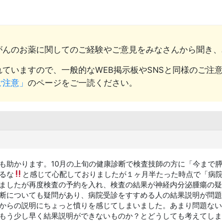
がんのお薬に関してのご経験やご意見をみなさんから聞き、
ていますので、一般的なWEB掲示板やSNSと同様のご注
ご注意」
のページをご一読ください。
も助かります。10月の上旬の健康診断で検査技師の方に「今まで
るな
と感じて心配しておりましたが１ヶ月半たった時点で「病
ましたが再度検査の予約を入れ、検査の結果が神経内分泌腫瘍の疑
断についても疑問があり、病院受診をすすめる人の結果説明が問題
からの説明にちょっと憤りを感じてしまいました。あまり問題ない
もう少し早く結果説明ができないものか？とどうしても考えてしまい