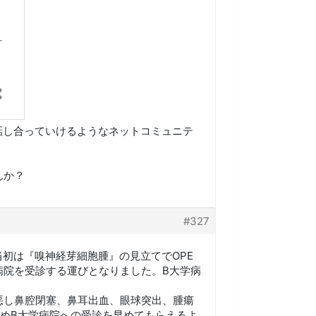
話し合っていけるようなネットコミュニテ
んか？
#327
当初は『嗅神経芽細胞腫』の見立てでOPE
病院を受診する運びとなりました。B大学病
悪し鼻腔閉塞、鼻耳出血、眼球突出、腫瘍
めB大学病院への受診を早めてもらえるよ