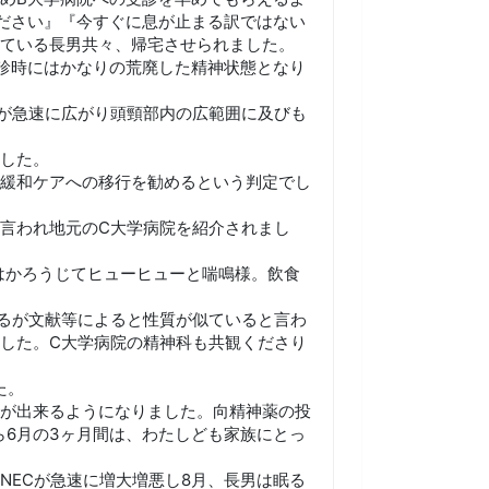
ださい』『今すぐに息が止まる訳ではない
ている長男共々、帰宅させられました。
診時にはかなりの荒廃した精神状態となり
癌が急速に広がり頭頸部内の広範囲に及びも
した。
緩和ケアへの移行を勧めるという判定でし
言われ地元のC大学病院を紹介されまし
はかろうじてヒューヒューと喘鳴様。飲食
るが文献等によると性質が似ていると言わ
した。C大学病院の精神科も共観くださり
た。
が出来るようになりました。向精神薬の投
ら6月の3ヶ月間は、わたしども家族にとっ
NECが急速に増大増悪し8月、長男は眠る