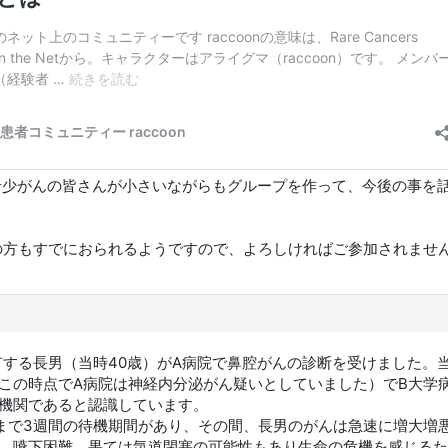
は希少がんの皆さんが小さいながらもグループを作って、今後の事を
。
の方もすでにおられるようですので、よろしければご参加されませ
を有する長男（当時40歳）がA病院で鼻腔がんの診断を受けました。
この時点でA病院は神経内分泌がん疑いとしていました）でB大学
機関であると認識しています。
まで3週間の待機期間があり、その間、長男のがんは急速に増大増
、嚥下困難、果ては気道閉塞の可能性もあり生命の危機を感じるた