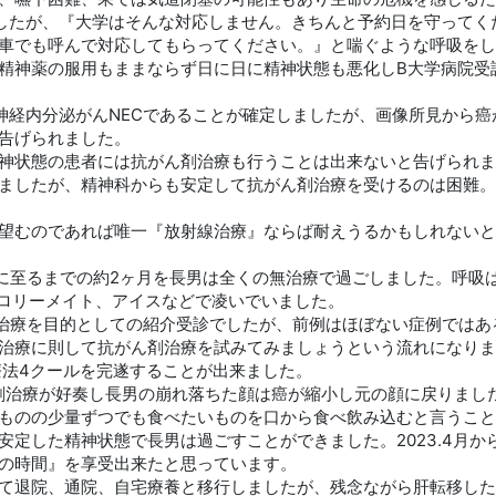
したが、『大学はそんな対応しません。きちんと予約日を守ってく
車でも呼んで対応してもらってください。』と喘ぐような呼吸をし
精神薬の服用もままならず日に日に精神状態も悪化しB大学病院受
神経内分泌がんNECであることが確定しましたが、画像所見から
と告げられました。
神状態の患者には抗がん剤治療も行うことは出来ないと告げられま
ましたが、精神科からも安定して抗がん剤治療を受けるのは困難。
望むのであれば唯一『放射線治療』ならば耐えうるかもしれないと
に至るまでの約2ヶ月を長男は全くの無治療で過ごしました。呼吸
カロリーメイト、アイスなどで凌いでいました。
治療を目的としての紹介受診でしたが、前例はほぼない症例ではあ
治療に則して抗がん剤治療を試みてみましょうという流れになりま
療法4クールを完遂することが出来ました。
剤治療が好奏し長男の崩れ落ちた顔は癌が縮小し元の顔に戻りまし
ものの少量ずつでも食べたいものを口から食べ飲み込むと言うこと
安定した精神状態で長男は過ごすことができました。2023.4月か
の時間』を享受出来たと思っています。
て退院、通院、自宅療養と移行しましたが、残念ながら肝転移した