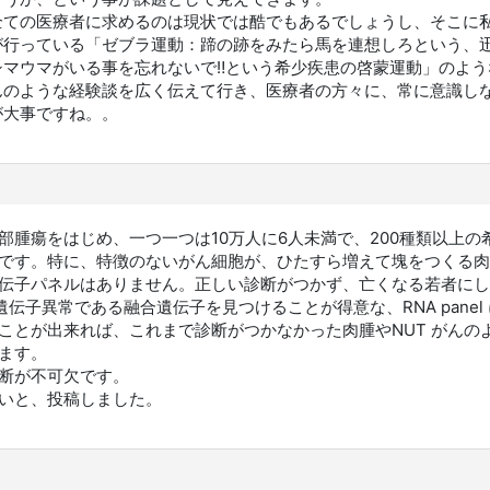
全ての医療者に求めるのは現状では酷でもあるでしょうし、そこに
が行っている「ゼブラ運動：蹄の跡をみたら馬を連想しろという、
シマウマがいる事を忘れないで‼という希少疾患の啓蒙運動」のよ
んのような経験談を広く伝えて行き、医療者の方々に、常に意識し
が大事ですね。。
部腫瘍をはじめ、一つ一つは10万人に6人未満で、200種類以上
です。特に、特徴のないがん細胞が、ひたすら増えて塊をつくる肉
伝子パネルはありません。正しい診断がつかず、亡くなる若者にし
伝子異常である融合遺伝子を見つけることが得意な、RNA pane
ことが出来れば、これまで診断がつかなかった肉腫やNUT がんの
ます。
断が不可欠です。
いと、投稿しました。