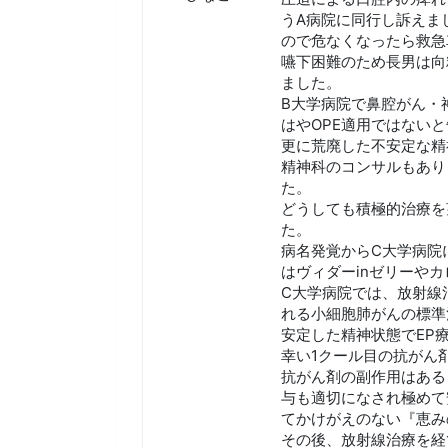
うA病院に同行し訴えま
ので危なくなったら救急
嚥下困難のため長男は向
ました。
B大学病院で鼻腔がん・
はやOPE適用ではない
更に荒廃した不安定な精
精神科のコンサルもあり
た。
どうしても積極的治療を
た。
病名発覚からC大学病院
はヴィダーinゼリーや
C大学病院では、放射線
れる小細胞肺がんの標準
安定した精神状態でEP
幸い1クール目の抗がん
抗がん剤の副作用はある
与も適切になされ極めて
てかけがえのない『恵み
その後、放射線治療を経